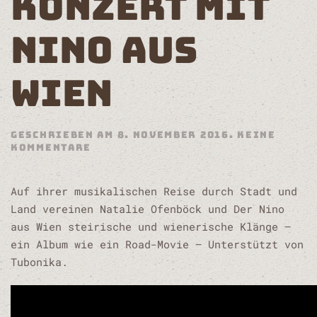
KONZERT MIT
NINO AUS
WIEN
GESCHRIEBEN AM
8. NOVEMBER 2016
.
KEINE
ZU
KOMMENTARE
KONZERT
MIT
NINO
Auf ihrer musikalischen Reise durch Stadt und
AUS
Land vereinen Natalie Ofenböck und Der Nino
WIEN
aus Wien steirische und wienerische Klänge –
ein Album wie ein Road-Movie – Unterstützt von
Tubonika.