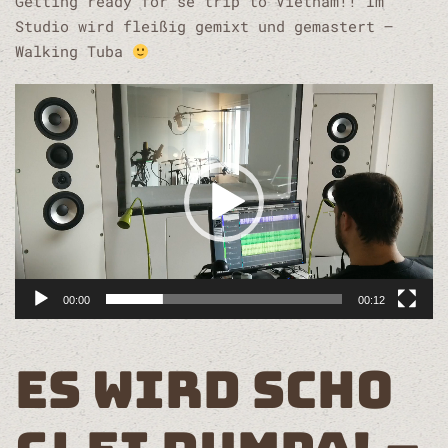
Getting ready for se trip to Vietnam!! Im
Studio wird fleißig gemixt und gemastert –
Walking Tuba
Video-
Player
00:00
00:12
ES WIRD SCHO