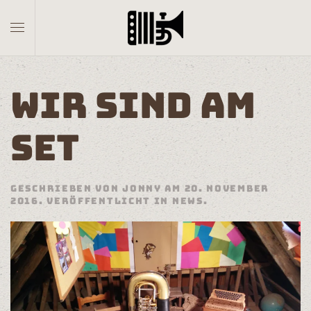
Skip to main content
WIR SIND AM
SET
GESCHRIEBEN VON
JONNY
AM
20. NOVEMBER
2016
. VERÖFFENTLICHT IN
NEWS
.