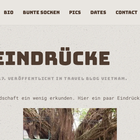
Bio
Bunte Socken
pics
Dates
Contact
EINDRÜCKE
17
. VERÖFFENTLICHT IN
TRAVEL BLOG VIETNAM
.
dschaft ein wenig erkunden. Hier ein paar Eindrück